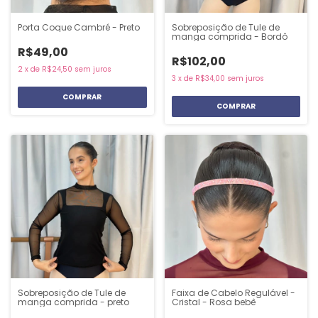
Porta Coque Cambré - Preto
Sobreposição de Tule de
manga comprida - Bordô
R$49,00
R$102,00
2
x
de
R$24,50
sem juros
3
x
de
R$34,00
sem juros
COMPRAR
Sobreposição de Tule de
Faixa de Cabelo Regulável -
manga comprida - preto
Cristal - Rosa bebê