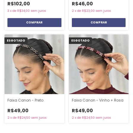
R$102,00
R$46,00
3
x
de
R$34,00
sem juros
2
x
de
R$23,00
sem juros
COMPRAR
ESGOTADO
ESGOTADO
Faixa Canon - Preto
Faixa Canon - Vinho + Rosa
R$49,00
R$49,00
2
x
de
R$24,50
sem juros
2
x
de
R$24,50
sem juros