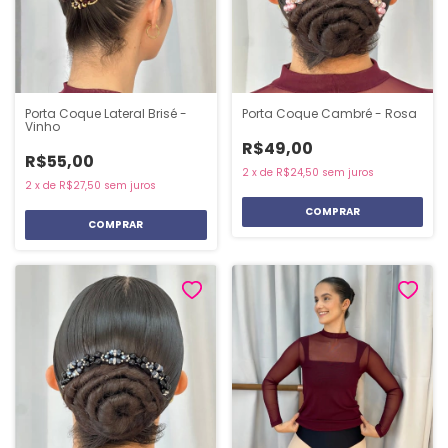
Porta Coque Lateral Brisé -
Porta Coque Cambré - Rosa
Vinho
R$49,00
R$55,00
2
x
de
R$24,50
sem juros
2
x
de
R$27,50
sem juros