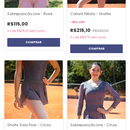
Sobreposição Line - Rosê
Collant Pétala - Grafite
-
10
%
OFF
R$115,00
R$215,10
R$239,00
3
x
de
R$38,33
sem juros
3
x
de
R$71,70
sem juros
COMPRAR
COMPRAR
Shorts Saia Flow - Cinza
Sobreposição Line - Cinza