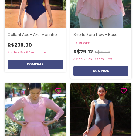
Collant Ace - Azul Marinho
Shorts Saia Flow - Rosê
-
20
%
OFF
R$239,00
R$79,12
R$98,90
3
x
de
R$79,67
sem juros
3
x
de
R$26,37
sem juros
COMPRAR
COMPRAR