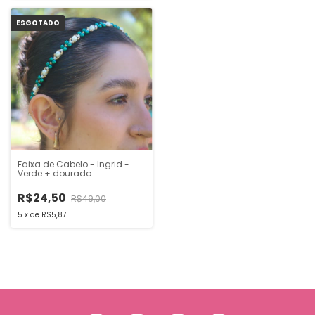
ESGOTADO
Faixa de Cabelo - Ingrid -
Verde + dourado
R$24,50
R$49,00
5
x
de
R$5,87