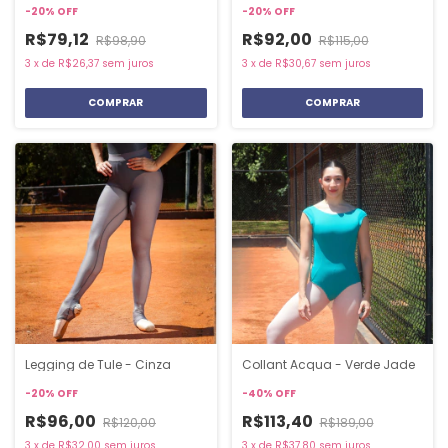
-
20
%
OFF
-
20
%
OFF
R$79,12
R$92,00
R$98,90
R$115,00
3
x
de
R$26,37
sem juros
3
x
de
R$30,67
sem juros
COMPRAR
COMPRAR
Legging de Tule - Cinza
Collant Acqua - Verde Jade
-
20
%
OFF
-
40
%
OFF
R$96,00
R$113,40
R$120,00
R$189,00
3
x
de
R$32,00
sem juros
3
x
de
R$37,80
sem juros