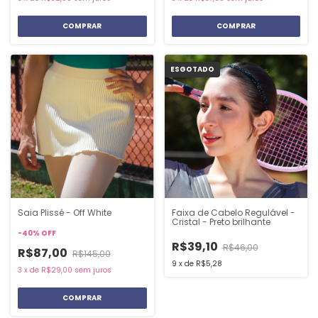
COMPRAR
COMPRAR
ESGOTADO
Saia Plissé - Off White
Faixa de Cabelo Regulável -
Cristal - Preto brilhante
-
40
%
OFF
R$39,10
R$46,00
R$87,00
R$145,00
9
x
de
R$5,28
3
x
de
R$29,00
sem juros
COMPRAR