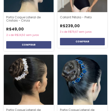
Porta Coque Lateral de
Collant Pétala - Preto
Cristais - Cinza
R$239,00
R$49,00
3
x
de
R$79,67
sem juros
2
x
de
R$24,50
sem juros
COMPRAR
Porta Coque Lateral de
Porta Coque Lateral de