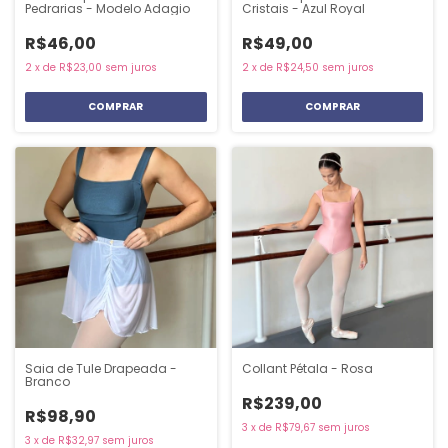
Pedrarias - Modelo Adagio
Cristais - Azul Royal
R$46,00
R$49,00
2
x
de
R$23,00
sem juros
2
x
de
R$24,50
sem juros
Saia de Tule Drapeada -
Collant Pétala - Rosa
Branco
R$239,00
R$98,90
3
x
de
R$79,67
sem juros
3
x
de
R$32,97
sem juros