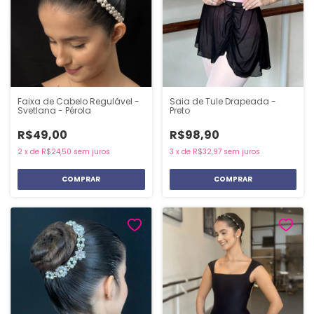
Faixa de Cabelo Regulável -
Saia de Tule Drapeada -
Svetlana - Pérola
Preto
R$49,00
R$98,90
2
x
de
R$24,50
sem juros
3
x
de
R$32,97
sem juros
COMPRAR