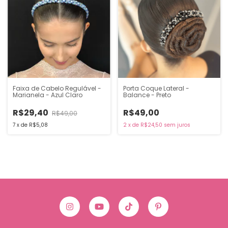
Faixa de Cabelo Regulável -
Porta Coque Lateral -
Marianela - Azul Claro
Balance - Preto
R$29,40
R$49,00
R$49,00
7
x
de
R$5,08
2
x
de
R$24,50
sem juros