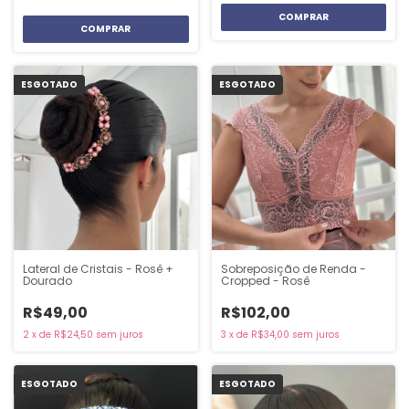
COMPRAR
COMPRAR
ESGOTADO
ESGOTADO
Lateral de Cristais - Rosê +
Sobreposição de Renda -
Dourado
Cropped - Rosê
R$49,00
R$102,00
2
x
de
R$24,50
sem juros
3
x
de
R$34,00
sem juros
ESGOTADO
ESGOTADO