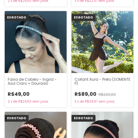
2
x
de
R$24,50
sem juros
3
x
de
R$32,97
sem juros
ESGOTADO
ESGOTADO
Faixa de Cabelo - Ingrid -
Collant Aura - Preto (SOMENTE
Azul Claro + Dourado
P)
R$49,00
R$89,00
R$220,00
2
x
de
R$24,50
sem juros
3
x
de
R$29,67
sem juros
ESGOTADO
ESGOTADO