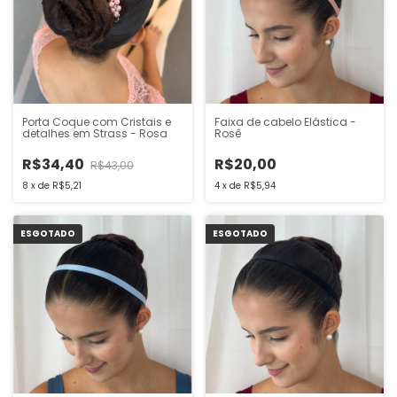
Porta Coque com Cristais e
Faixa de cabelo Elástica -
detalhes em Strass - Rosa
Rosê
R$34,40
R$20,00
R$43,00
8
x
de
R$5,21
4
x
de
R$5,94
ESGOTADO
ESGOTADO