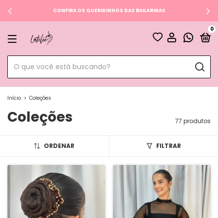
CONFIRA OS QUERIDINHOS DAS BAILARINAS
0
Início
>
Coleções
Coleções
77 produtos
ORDENAR
FILTRAR