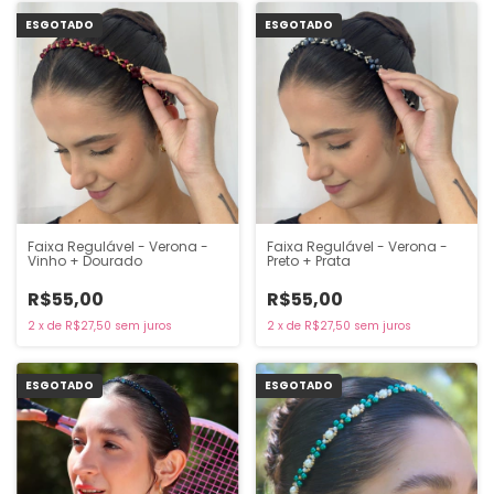
ESGOTADO
ESGOTADO
Faixa Regulável - Verona -
Faixa Regulável - Verona -
Vinho + Dourado
Preto + Prata
R$55,00
R$55,00
2
x
de
R$27,50
sem juros
2
x
de
R$27,50
sem juros
ESGOTADO
ESGOTADO