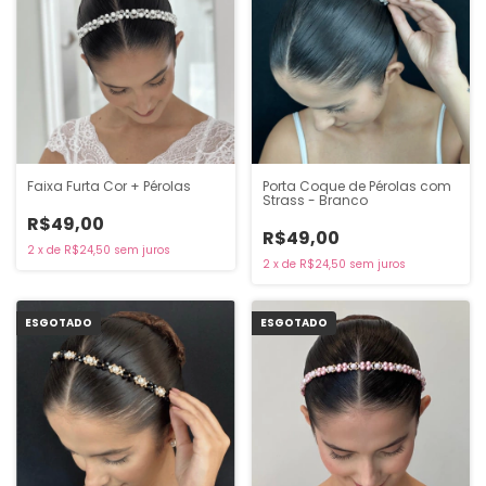
Faixa Furta Cor + Pérolas
Porta Coque de Pérolas com
Strass - Branco
R$49,00
R$49,00
2
x
de
R$24,50
sem juros
2
x
de
R$24,50
sem juros
ESGOTADO
ESGOTADO