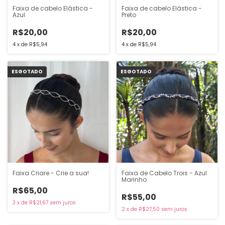
Faixa de cabelo Elástica -
Faixa de cabelo Elástica -
Azul
Preto
R$20,00
R$20,00
4
x
de
R$5,94
4
x
de
R$5,94
ESGOTADO
ESGOTADO
Faixa Criare - Crie a sua!
Faixa de Cabelo Trois - Azul
Marinho
R$65,00
R$55,00
3
x
de
R$21,67
sem juros
2
x
de
R$27,50
sem juros