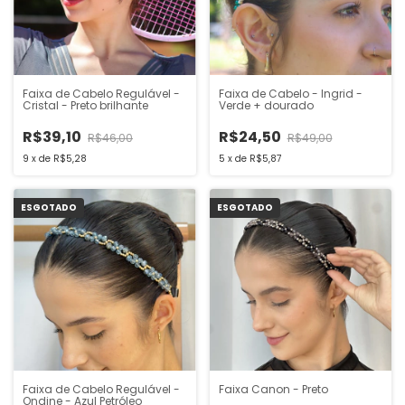
Faixa de Cabelo Regulável -
Faixa de Cabelo - Ingrid -
Cristal - Preto brilhante
Verde + dourado
R$39,10
R$24,50
R$46,00
R$49,00
9
x
de
R$5,28
5
x
de
R$5,87
ESGOTADO
ESGOTADO
Faixa de Cabelo Regulável -
Faixa Canon - Preto
Ondine - Azul Petróleo