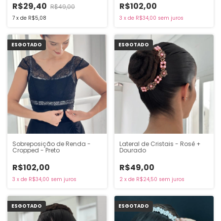
R$29,40
R$102,00
R$49,00
7
x
de
R$5,08
3
x
de
R$34,00
sem juros
ESGOTADO
ESGOTADO
Sobreposição de Renda -
Lateral de Cristais - Rosê +
Cropped - Preto
Dourado
R$102,00
R$49,00
3
x
de
R$34,00
sem juros
2
x
de
R$24,50
sem juros
ESGOTADO
ESGOTADO