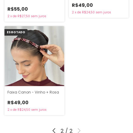
R$49,00
R$55,00
2
x
de
R$24,50
sem juros
2
x
de
R$27,50
sem juros
ESGOTADO
Faixa Canon - Vinho + Rosa
R$49,00
2
x
de
R$24,50
sem juros
2
/
2