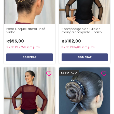
Porta Coque Lateral Brisé -
Sobreposição de Tule de
Vinho
manga comprida - preto
R$55,00
R$102,00
2
x
de
R$27,50
sem juros
3
x
de
R$34,00
sem juros
COMPRAR
ESGOTADO