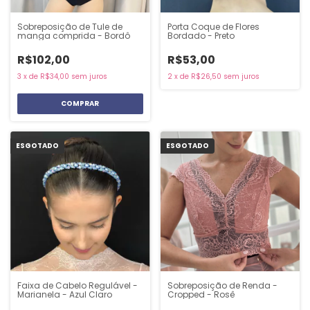
Sobreposição de Tule de
Porta Coque de Flores
manga comprida - Bordô
Bordado - Preto
R$102,00
R$53,00
3
x
de
R$34,00
sem juros
2
x
de
R$26,50
sem juros
COMPRAR
ESGOTADO
ESGOTADO
Faixa de Cabelo Regulável -
Sobreposição de Renda -
Marianela - Azul Claro
Cropped - Rosê