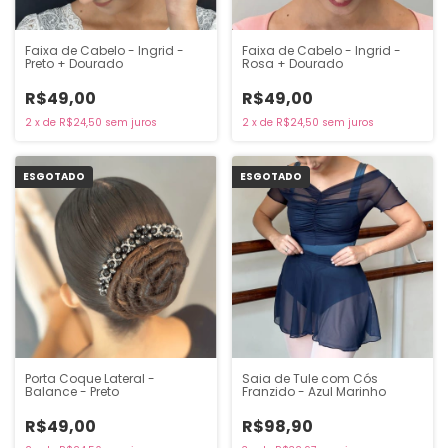
Faixa de Cabelo - Ingrid -
Faixa de Cabelo - Ingrid -
Preto + Dourado
Rosa + Dourado
R$49,00
R$49,00
2
x
de
R$24,50
sem juros
2
x
de
R$24,50
sem juros
ESGOTADO
ESGOTADO
Porta Coque Lateral -
Saia de Tule com Cós
Balance - Preto
Franzido - Azul Marinho
R$49,00
R$98,90