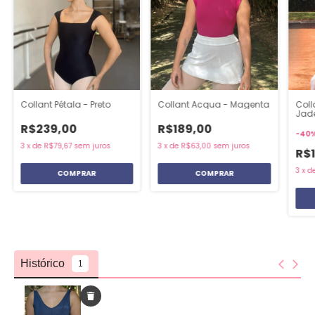
Collant Pétala - Preto
Collant Acqua - Magenta
Coll
Jad
R$239,00
R$189,00
-
40
3
x
de
R$79,67
sem juros
3
x
de
R$63,00
sem juros
R$1
3
x
d
COMPRAR
COMPRAR