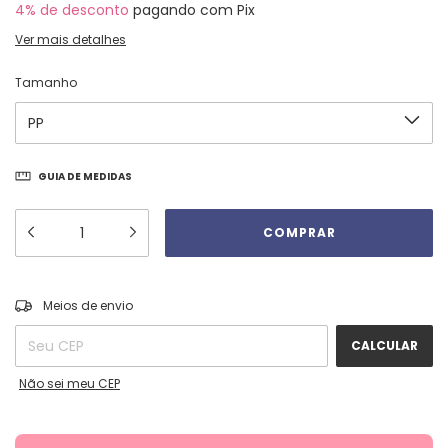
4% de desconto
pagando com Pix
Ver mais detalhes
Tamanho
GUIA DE MEDIDAS
ALTERAR CEP
Entregas para o CEP:
Meios de envio
CALCULAR
Não sei meu CEP