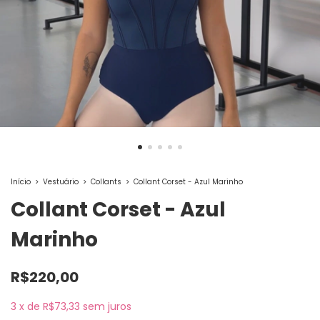
Início
>
Vestuário
>
Collants
>
Collant Corset - Azul Marinho
Collant Corset - Azul
Marinho
R$220,00
3
x
de
R$73,33
sem juros