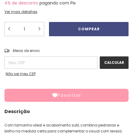
4% de desconto
pagando com Pix
Ver mais detalhes
ALTERAR CEP
Entregas para o CEP:
Meios de envio
CALCULAR
Não sei meu CEP
Favoritar
Descrição
Com tamanho ideal e acabamento sutil, combina pedrarias e
brilho na medida certa para complementar o visual com leveza.