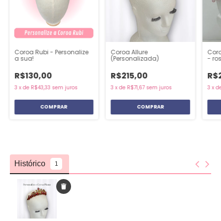
Coroa Rubi - Personalize
Coroa Allure
Coro
a sua!
(Personalizada)
- ro
R$130,00
R$215,00
R$
3
x
de
R$43,33
sem juros
3
x
de
R$71,67
sem juros
3
x
d