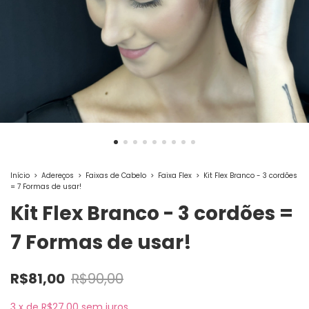
Início
>
Adereços
>
Faixas de Cabelo
>
Faixa Flex
>
Kit Flex Branco - 3 cordões
= 7 Formas de usar!
Kit Flex Branco - 3 cordões =
7 Formas de usar!
R$81,00
R$90,00
3
x
de
R$27,00
sem juros