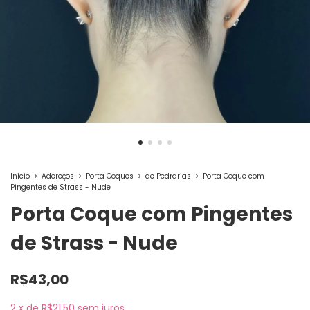
Início
>
Adereços
>
Porta Coques
>
de Pedrarias
>
Porta Coque com
Pingentes de Strass - Nude
Porta Coque com Pingentes
de Strass - Nude
R$43,00
2
x
de
R$21,50
sem juros