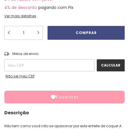
4% de desconto
pagando com Pix
Ver mais detalhes
ALTERAR CEP
Entregas para o CEP:
Meios de envio
CALCULAR
Não sei meu CEP
Favoritar
Descrição
Não tem como você não se apaixonar por este enfeite de coque! A