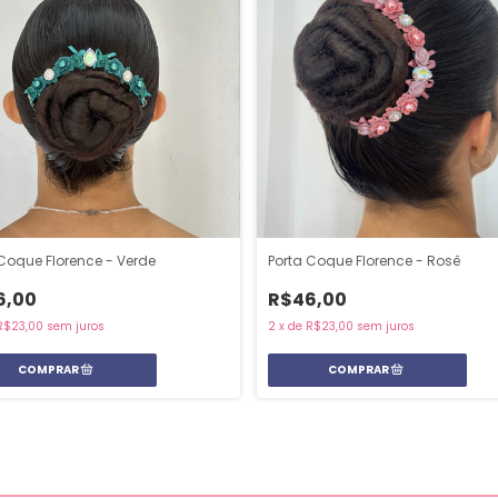
 Coque Florence - Verde
Porta Coque Florence - Rosê
6,00
R$46,00
R$23,00
sem juros
2
x
de
R$23,00
sem juros