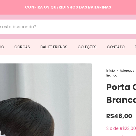
CONFIRA OS QUERIDINHOS DAS BAILARINAS
IO
COROAS
BALLET FRIENDS
COLEÇÕES
CONTATO
Início
>
Adereços
Branco
Porta 
Branc
R$46,00
2
x
de
R$23,00