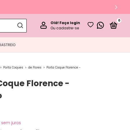
0
Olá!
Faça login
Ou cadastre-se
RASTREIO
>
Porta Coques
>
de Flores
>
Porta Coque Florence -
Coque Florence -
o
sem juros