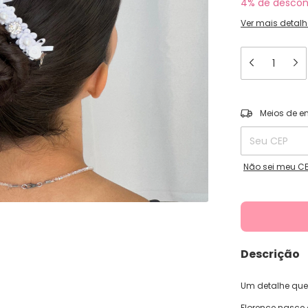
4% de descon
Ver mais detalh
Entregas para o
Meios de e
Não sei meu C
Descrição
Um detalhe que
Florence nasce d