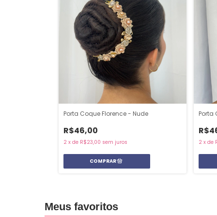
Porta Coque Florence - Nude
Porta
R$46,00
R$4
2
x
de
R$23,00
sem juros
2
x
de