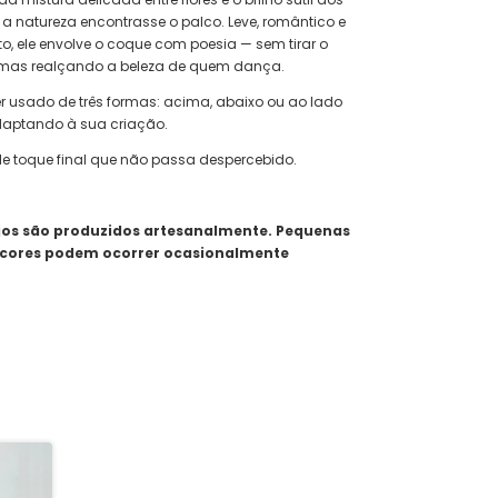
 a natureza encontrasse o palco. Leve, romântico e
o, ele envolve o coque com poesia — sem tirar o
mas realçando a beleza de quem dança.
ser usado de três formas: acima, abaixo ou ao lado
daptando à sua criação.
le toque final que não passa despercebido.
jos são produzidos artesanalmente. Pequenas
cores podem ocorrer ocasionalmente